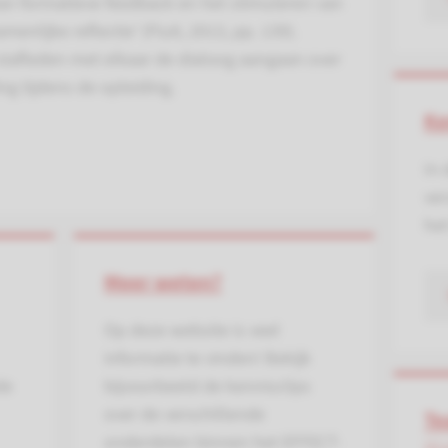
van formatieve feedback en het stimuleren van
enlijke reflectie’ (Fluit, 2013, pp. 139).
 stafleden met elkaar de dialoog aangaan over
ng tijdens de opleiding.
Ke
In 
ver
het
Meer weten?
Op deze website is veel
informatie te vinden! Bekijk
de
bijvoorbeeld de kennisclips
over de verschillende
Te
onderdelen binnen het EFFECT-