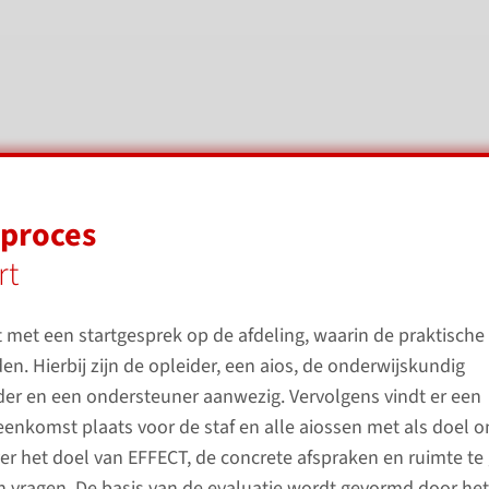
proces
waliteit van begeleiden vergroten
rt
 met een startgesprek op de afdeling, waarin de praktische
n. Hierbij zijn de opleider, een aios, de onderwijskundig
 Oost-Nederland
EFFECT
er en een ondersteuner aanwezig. Vervolgens vindt er een
jeenkomst plaats voor de staf en alle aiossen met als doel 
Vr
er het doel van EFFECT, de concrete afspraken en ruimte te
an vragen. De basis van de evaluatie wordt gevormd door het