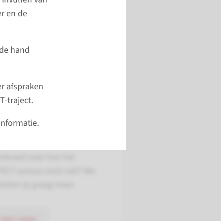
ur ons een mailtje via
er en de
ron.rha@radboudumc.nl.
 de hand
stuur bericht
er afspraken
-traject.
FECT-proces
informatie.
het kort
nieuwd naar hoe het
ECT-proces eruit ziet? We
tellen je graag meer.
lees meer