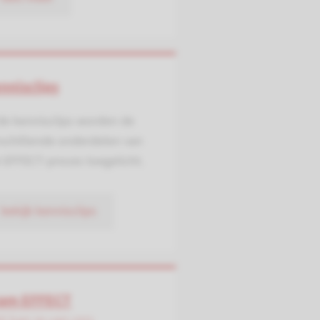
nnisclips
de kennisclips worden de
schillende onderdelen van
 EFFECT-proces toegelicht.
bekijk kennisclips
am EFFECT