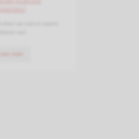
t kan je van ons
rwachten?
t doen we zoal en waarin
iliteren we?
lees meer