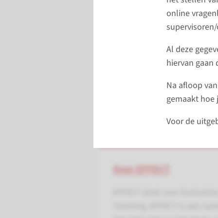
online vragen
supervisoren/o
Al deze gegev
hiervan gaan 
Na afloop van
gemaakt hoe j
Voor de uitgeb
Over EFFECT
EFFECT staat voor Evaluation
Teaching. EFFECT is een syst