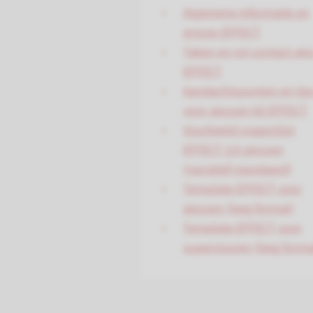
Algemene informatie en
proces EFFECT
Taken en rol contact aio
EFFECT
Aandachtspunten en tip
voor aiossen bij EFFECT
Voorbeeld vragenlijst
EFFECT 3.0 aiossen
(narratief standaard)
Template EFFECT voor
aiossen (leeg format)
Template EFFECT voor
supervisoren (leeg forma