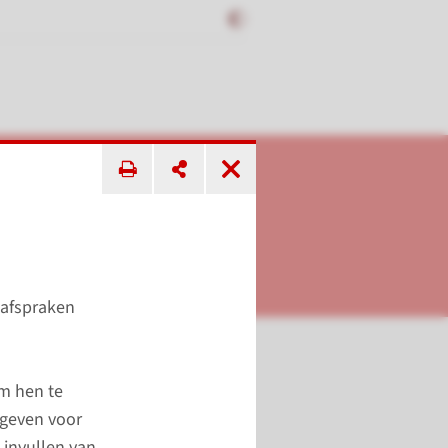
 afspraken
om hen te
agen?
 geven voor
 invullen van