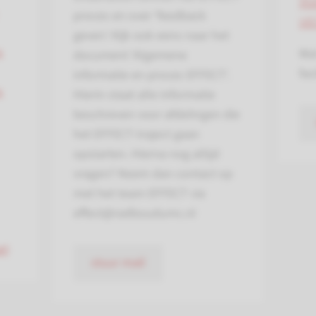
Wa
proces en over ‘feedback
ve
geven’. Kijk ook eens naar het
s
Wa
document ‘Algemene
fac
informatie en proces EFFECT'.
s
Hierin staat alle informatie
beschreven voor afdelingen die
het EFFECT-traject gaan
opstarten. Hierna nog altijd
vragen? Neem dan contact op
met het team EFFECT via
effect@radboudumc.nl
t)
stuur mail