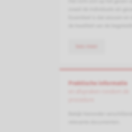
Het richt zich op het geven 
zowel de individuele als gezam
Essentieel is dat aiossen en
de kwaliteit van de begeleidi
lees meer
Praktische informatie
en afspraken rondom de
procedure
Bekijk hieronder verschillen
relevante documenten.