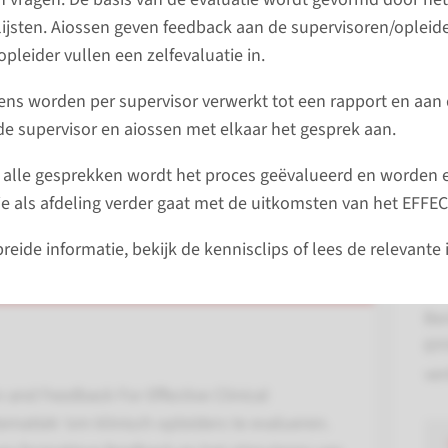
Stu
lijsten. Aiossen geven feedback aan de supervisoren/opleid
oo
pleider vullen een zelfevaluatie in.
ens worden per supervisor verwerkt tot een rapport en aan
de supervisor en aiossen met elkaar het gesprek aan.
 alle gesprekken wordt het proces geëvalueerd en worden 
e als afdeling verder gaat met de uitkomsten van het EFFECT
EF
reide informatie, bekijk de kennisclips of lees de relevante 
in 
Be
EFF
ver
 and Feedback For Effective Clinical
ematiek ‘om klinisch opleiders te evalueren.