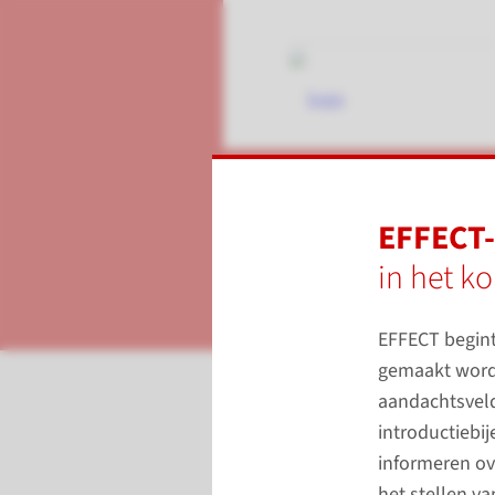
EFFECT
EFFECT-
In dialoog de k
in het ko
EFFECT begint
gemaakt worde
Onderwijs- en OpleidingsRegio
aandachtsveld
introductiebi
informeren ov
het stellen v