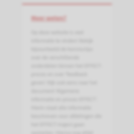
Meer weten?
Op deze website is veel
informatie te vinden! Bekijk
bijvoorbeeld de kennisclips
over de verschillende
onderdelen binnen het EFFECT-
proces en over ‘feedback
geven’. Kijk ook eens naar het
document ‘Algemene
informatie en proces EFFECT'.
Hierin staat alle informatie
beschreven voor afdelingen die
het EFFECT-traject gaan
opstarten. Hierna nog altijd