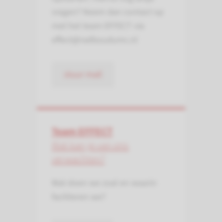
vragen? Neem dan contact op
met het team EFFECT via
effect@radboudumc.nl
stuur mail
Team EFFECT
Wat kan je van ons
verwachten?
Wat doen we zoal en waarin
faciliteren we?