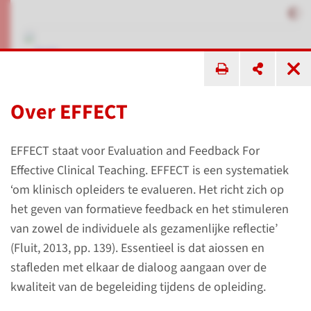
Over EFFECT
EFFECT
In dialoog de kwaliteit van
EFFECT staat voor Evaluation and Feedback For
Effective Clinical Teaching. EFFECT is een systematiek
begeleiden vergroten
‘om klinisch opleiders te evalueren. Het richt zich op
het geven van formatieve feedback en het stimuleren
van zowel de individuele als gezamenlijke reflectie’
Onderwijs- en OpleidingsRegio Oost-Nederland
(Fluit, 2013, pp. 139). Essentieel is dat aiossen en
EFFECT
stafleden met elkaar de dialoog aangaan over de
kwaliteit van de begeleiding tijdens de opleiding.