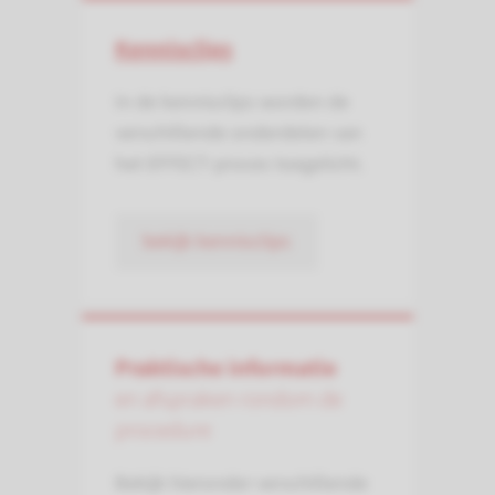
Kennisclips
In de kennisclips worden de
verschillende onderdelen van
het EFFECT-proces toegelicht.
bekijk kennisclips
Praktische informatie
en afspraken rondom de
procedure
Bekijk hieronder verschillende