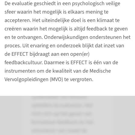
De evaluatie geschiedt in een psychologisch veilige
sfeer waarin het mogelijk is elkaars mening te
accepteren. Het uiteindelijke doel is een klimaat te
creëren waarin het mogelijk is altijd feedback te geven
en te ontvangen. Onderwijskundigen ondersteunen het
proces. Uit ervaring en onderzoek blijkt dat inzet van
de EFFECT bijdraagt aan een open(er)
Over EFFECT
feedbackcultuur. Daarmee is EFFECT is één van de
instrumenten om de kwaliteit van de Medische
EFFECT staat voor Evaluation
Vervolgopleidingen (MVO) te vergroten.
and Feedback For Effective
Clinical Teaching. EFFECT is een
systematiek ‘om klinisch
opleiders te evalueren. Het
richt zich op het geven van
formatieve feedback en het
stimuleren van zowel de