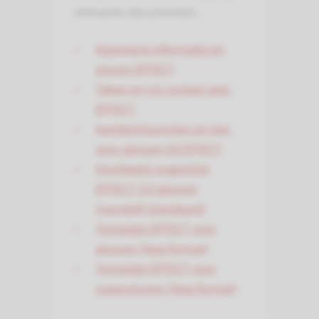
relevante documenten.
Algemene informatie en
proces EFFECT
Taken en rol contact aios
EFFECT
Aandachtspunten en tips
voor aiossen bij EFFECT
Voorbeeld vragenlijst
EFFECT 3.0 aiossen
(narratief standaard)
Template EFFECT voor
aiossen (leeg format)
Template EFFECT voor
supervisoren (leeg format)