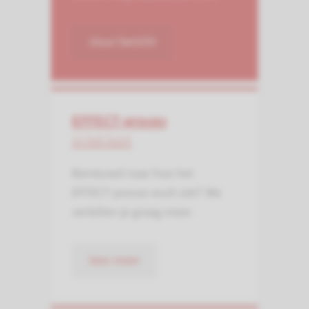
stuur bericht
EFFECT-proces
in het kort
Benieuwd naar hoe het
EFFECT-proces eruit ziet? We
vertellen je graag meer.
lees meer