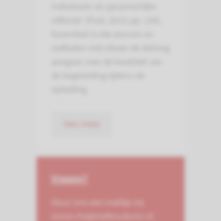
individuele als gezamenlijke
reflectie’ (Fluit, 2013, pp. 139).
Essentieel is dat aiossen en
stafleden met elkaar de dialoog
aangaan over de kwaliteit van
de begeleiding tijdens de
opleiding.
lees meer
Vragen?
Stuur ons een mailtje via
ooron.rha@radboudumc.nl.