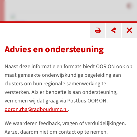
Advies en ondersteuning
(Gezond en veilig)
Samenwerken en regionaal
Naast deze informatie en formats biedt OOR ON ook op
maat gemaakte onderwijskundige begeleiding aan
opleiden
clusters om hun regionale samenwerking te
duidelijke visie en kaders
versterken. Als er behoefte is aan ondersteuning,
vernemen wij dat graag via Postbus OOR ON:
ooron.rha@radboudumc.nl
.
Onderwijs- en OpleidingsRegio Oost-Nederland
We waarderen feedback, vragen of verduidelijkingen.
(Gezond en veilig) Samenwerken en regionaal opleiden
Aarzel daarom niet om contact op te nemen.