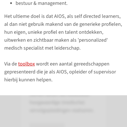
bestuur & management.
Het ultieme doel is dat AIOS, als self directed learners,
al dan niet gebruik makend van de generieke profielen,
hun eigen, unieke profiel en talent ontdekken,
Over de OOR ON
uitwerken en zichtbaar maken als 'personalized'
OOR ON staat voor Onderwijs-
medisch specialist met leiderschap.
en OpleidingsRegio Oost-
Nederland. De OOR ON is een
Via de
toolbox
wordt een aantal gereedschappen
samenwerking van het
gepresenteerd die je als AIOS, opleider of supervisor
Radboudumc met andere
hierbij kunnen helpen.
ziekenhuizen in de regio.
Samen willen we kwalitatief
hoogwaardige (medische)
vervolgopleidingen realiseren.