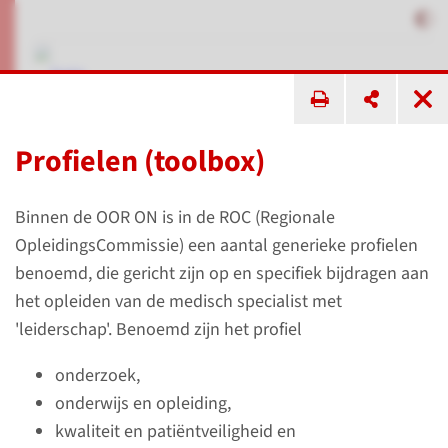
Profielen (toolbox)
Over de OOR ON
Binnen de OOR ON is in de ROC (Regionale
OpleidingsCommissie) een aantal generieke profielen
benoemd, die gericht zijn op en specifiek bijdragen aan
Onderwijs- en OpleidingsRegio Oost-Nederland
het opleiden van de medisch specialist met
Over de OOR ON
'leiderschap'. Benoemd zijn het profiel
onderzoek,
onderwijs en opleiding,
kwaliteit en patiëntveiligheid en